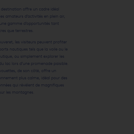
 destination offre un cadre idéal
les amateurs d’activités en plein air,
une gamme d’opportunités tant
tres que terrestres.
uveret, les visiteurs peuvent profiter
ports nautiques tels que la voile ou le
autique, ou simplement explorer les
 du lac lors d’une promenade paisible.
vouettes, de son côté, offre un
onnement plus calme, idéal pour des
nnées qui révèlent de magnifiques
sur les montagnes.