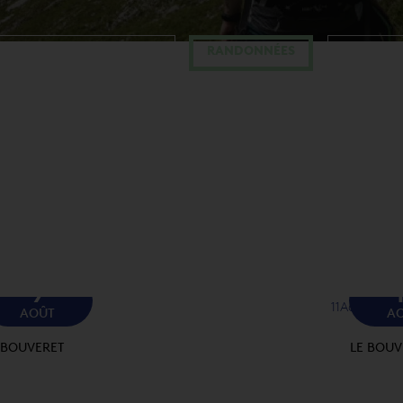
AVENTUREBASE NAUTIQUE
RANDONNÉES
AQUAPA
9
11
Août
AOÛT
A
 BOUVERET
LE BOUV