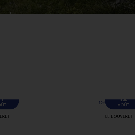
RC
11
12
12
Août
OÛT
AOÛT
ERET
LE BOUVERET