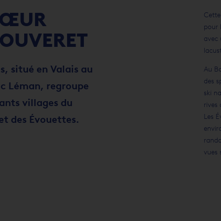
CŒUR
Cette
pour 
BOUVERET
avec 
lacus
s, situé en Valais au
Au Bo
des s
ac Léman, regroupe
ski n
ants villages du
rives
Les É
et des Évouettes.
envir
rando
vues 