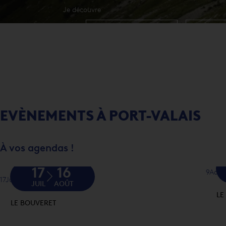
Je découvre
SWISS VAPEUR PARC
SPORT 
EVÈNEMENTS À PORT-VALAIS
À vos agendas !
17
16
9
Août
17
Juil
16
Août
JUIL
AOÛT
LE
LE BOUVERET