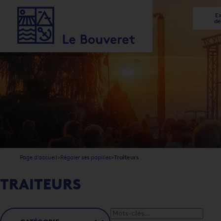
Ex
de
1
2
3
4
5
5
Page d'accueil
Régaler ses papilles
Traiteurs
TRAITEURS