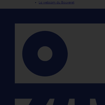
Cuisine italienne
La webcam du Bouveret
Cuisine méditerranéenne
Cuisine raffinée
Cuisine thaïlandaise
Fast Food
Menu du jour
Pavillon au bord du Lac
Petite restauration
Pizzeria
Poissons du Lac
Pub anglais
Restaurant
Restauration rapide