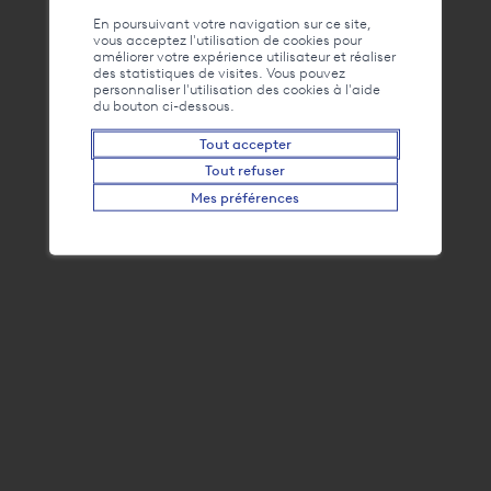
Liens
La webcam du Bouveret
En poursuivant votre navigation sur ce site,
vous acceptez l'utilisation de cookies pour
améliorer votre expérience utilisateur et réaliser
des statistiques de visites. Vous pouvez
personnaliser l'utilisation des cookies à l'aide
du bouton ci-dessous.
Tout accepter
Tout refuser
Mes préférences