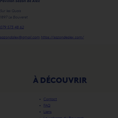
Pavillon Sazon de Alex
Sur les Quais
1897 Le Bouveret
079 573 48 62
sazondalex@gmail.com
https://sazondealex.com/
À DÉCOUVRIR
Chez Mali-Thaï
Contact
FAQ
Liens