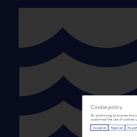
Cookie policy
By continuing to browse this s
customise the use of cookies 
Accept all
Reject all
My pre