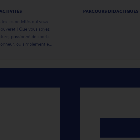
ACTIVITÉS
PARCOURS DIDACTIQUES
es les activités qui vous
Bouveret ! Que vous soyez
ture, passionné de sports
donneur, ou simplement en
te, Le Bouveret offre une
iences pour tous les goûts et
ous les âges.