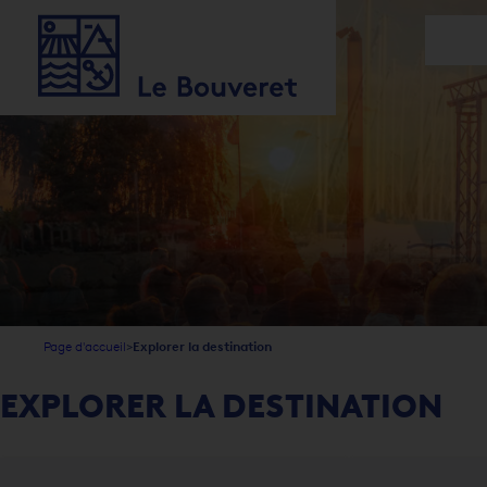
1
2
3
4
5
5
Page d'accueil
Explorer la destination
EXPLORER LA DESTINATION