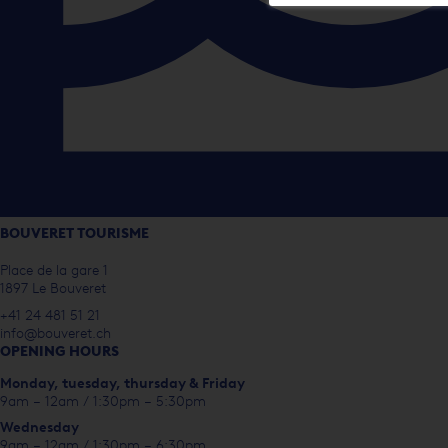
BOUVERET TOURISME
Place de la gare 1
1897 Le Bouveret
+41 24 481 51 21
info@bouveret.ch
OPENING HOURS
Monday, t
uesday, thursday & Friday
9am – 12am / 1:30pm – 5:30pm
Wednesday
9am – 12am / 1:30pm – 6:30pm