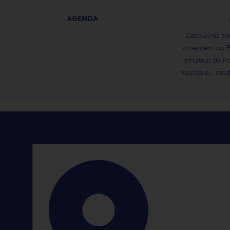
AGENDA
Découvrez tout
attendent au 
amateur de na
nautiques, ran
quête de déten
diversité d’expér
t