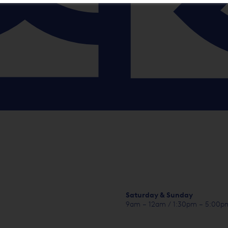
Saturday & Sunday
9am – 12am / 1:30pm – 5:00p