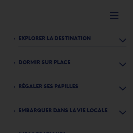
EXPLORER LA DESTINATION
DORMIR SUR PLACE
Agenda
Activités
RÉGALER SES PAPILLES
Chambres d’hôtes
1
2
3
4
5
5
Parcours didactiques
Appartements de vacances
CONCERT D’ÉTÉ – JUST FOR
EMBARQUER DANS LA VIE LOCALE
Restaurants
L'histoire de Port-Valais
FUN
Campings
Bars