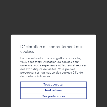
Déclaration de consentement aux
cookies
En poursuivant votre navigation sur ce site,
vous acceptez l'utilisation de cookies pour
Adresse
améliorer votre expérience utilisateur et réaliser
Office du Tourisme du Bouveret et des Evouettes, Scène de la Rose des
des statistiques de visites. Vous pouvez
personnaliser l'utilisation des cookies à l'aide
Vents - Quais du Bouveret, 1897 Le Bouveret
du bouton ci-dessous.
+41 24 481 51 21
Tout accepter
Tout refuser
info@bouveret.ch
Mes préférences
Contact
FAQ