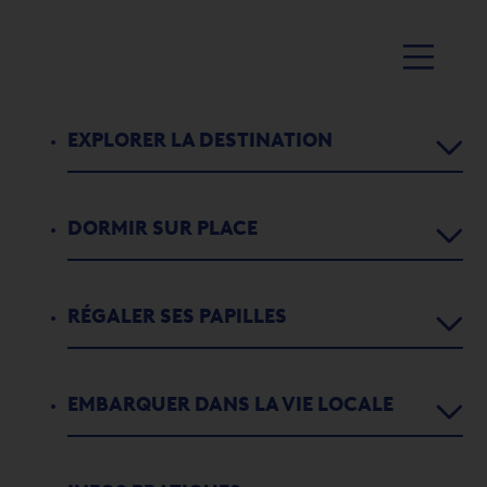
EXPLORER LA DESTINATION
DORMIR SUR PLACE
Agenda
Activités
RÉGALER SES PAPILLES
Chambres d’hôtes
1
2
3
4
5
5
Parcours didactiques
Appartements de vacances
INITIATION À LA VOILE AVEC
EMBARQUER DANS LA VIE LOCALE
Restaurants
L'histoire de Port-Valais
PRONAUTISME
Campings
Bars