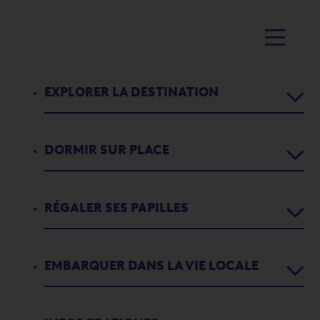
EXPLORER LA DESTINATION
DORMIR SUR PLACE
Agenda
Activités
RÉGALER SES PAPILLES
Chambres d’hôtes
1
2
3
4
5
5
Parcours didactiques
Appartements de vacances
SOIRÉE SUNSET AVEC DJ
EMBARQUER DANS LA VIE LOCALE
Restaurants
L'histoire de Port-Valais
STEESOL
Campings
Bars