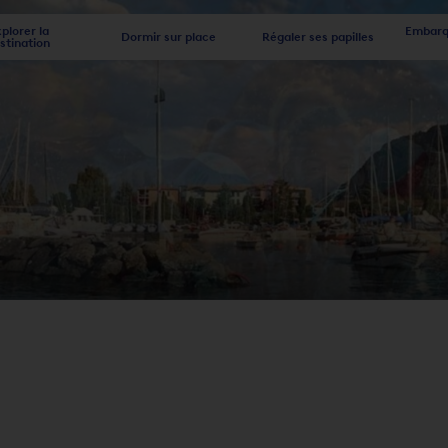
plorer la
Embarqu
Dormir sur place
Régaler ses papilles
stination