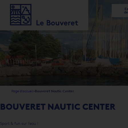
Ex
de
1
2
3
4
5
5
Page d'accueil
Bouveret Nautic Center
BOUVERET NAUTIC CENTER
Sport & fun sur l'eau !