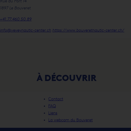
Rue du Port 14
1897 Le Bouveret
+41.77.460.50.89
info@veveynautic-center.ch
https://www.bouveretnautic-center.ch/
À DÉCOUVRIR
Club de Voile du Bouveret –
CVVC
Contact
FAQ
Liens
La webcam du Bouveret