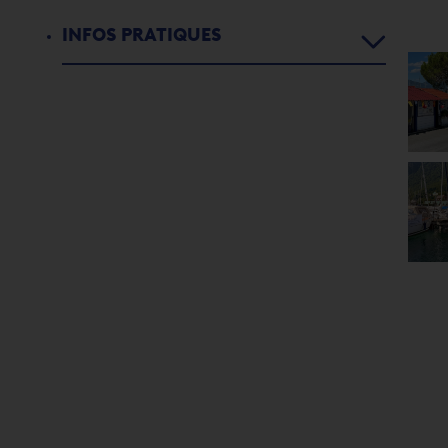
NAUTIQUES
Boat & Breakfast
INFOS PRATIQUES
Alimentaire
Tea-Room
Artisanat
Traiteurs
Vos avantages
Pharmacie
Accès & mobilité
Médecins
Nos brochures
Thérapeutes
La Dame du Lac partage avec vous sa passion depuis 2003
Demandes d'autorisation
Forte d’une expérience de plusieurs années, la Dame du Lac
Instituts de beauté
propose des cours de navigations pour l’obtention du permis voile
Contact
ou moteur pour les lacs suisse et internationaux. Nos moniteurs,
Soins & Massages
navigateurs expérimentés et passionnés, sauront éveiller le marin
qui est en vous.