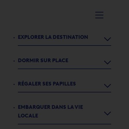
EXPLORER LA DESTINATION
DORMIR SUR PLACE
Agenda
Activités
RÉGALER SES PAPILLES
Chambres d’hôtes
1
2
3
4
5
5
Parcours didactiques
Appartements de vacances
LA DAME DU LAC – ECOLE
EMBARQUER DANS LA VIE
Restaurants
L'histoire de Port-Valais
DE NAVIGATION & LOISIRS
LOCALE
Campings
Bars