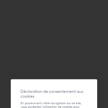
Croisières sur le Léman :
Le lac Léman est le plus grand lac d’eau douce d’Europe
occidentale, et sans doute le plus romantique pour avoir inspiré
tant d’artistes. Une immense étendue d’eau qui change de
couleur au gré des heures, le ciel se confondant parfois avec ses
eaux. Un environnement naturel d'exception.
Croisières en Méditerranée, aux Caraïbes & aux Antilles :
Pour les vacances riches en émotions ou la validation des milles
nautiques, nous vous proposons de partir à l'aventure et la
découverte des plus belle des îles de Méditerranée.
Déclaration de consentement aux
cookies
En poursuivant votre navigation sur ce site,
vous acceptez l'utilisation de cookies pour