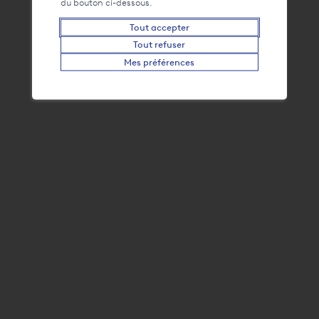
du bouton ci-dessous.
Tout accepter
Tout refuser
Adresse
Mes préférences
Office du Tourisme du Bouveret et des Evouettes, Scène de la Rose des
Vents - Quais du Bouveret, 1897 Le Bouveret
+41 24 481 51 21
info@bouveret.ch
Contact
FAQ
Liens
La webcam du Bouveret