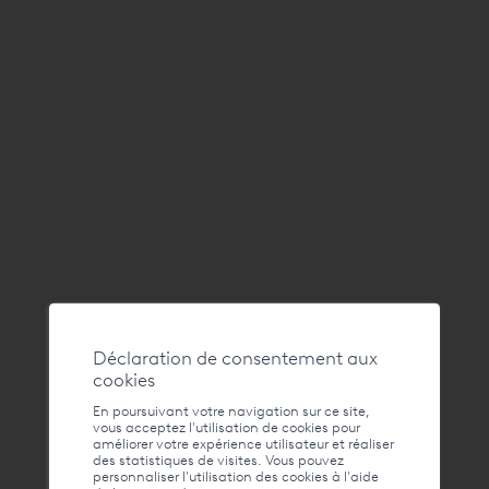
Jeudi 13 août 2026
CATÉGORIE
Musique & Concerts, Concerts Live, Été, Activités extérieures
Déclaration de consentement aux
cookies
En poursuivant votre navigation sur ce site,
vous acceptez l'utilisation de cookies pour
améliorer votre expérience utilisateur et réaliser
des statistiques de visites. Vous pouvez
personnaliser l'utilisation des cookies à l'aide