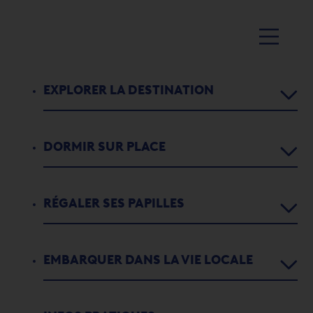
EXPLORER LA DESTINATION
DORMIR SUR PLACE
Agenda
Activités
RÉGALER SES PAPILLES
Chambres d’hôtes
1
2
3
4
5
5
Parcours didactiques
Appartements de vacances
CONCERT D’ÉTÉ – AMANDINE
EMBARQUER DANS LA VIE LOCALE
Restaurants
L'histoire de Port-Valais
Campings
Bouveret Tourisme
Bars