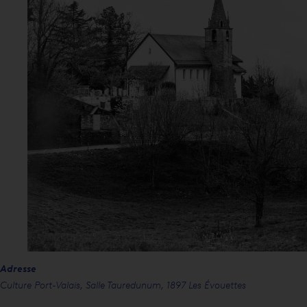
Adresse
Culture Port-Valais, Salle Tauredunum, 1897 Les Évouettes