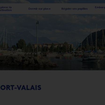
plorer la
Embarqu
Dormir sur place
Régaler ses papilles
stination
ORT-VALAIS