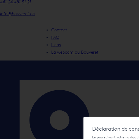
+41 24 481 51 21
info@bouveret.ch
Contact
FAQ
Liens
La webcam du Bouveret
Déclaration de con
En poursuivant votre navigatio