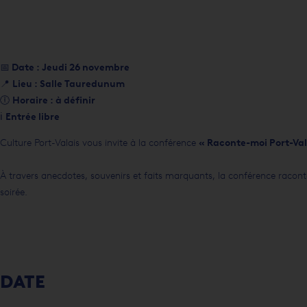
📅
Date : Jeudi 26 novembre
📍
Lieu : Salle Tauredunum
🕕
Horaire : à définir
ℹ️
Entrée libre
Culture Port-Valais vous invite à la conférence
« Raconte-moi Port-Val
À travers anecdotes, souvenirs et faits marquants, la conférence racont
soirée.
DATE