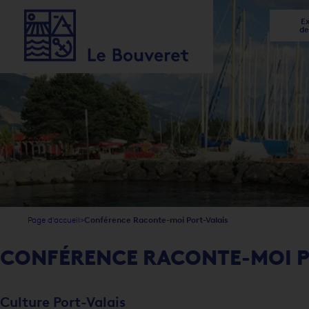
Ex
de
1
2
3
4
5
5
Page d'accueil
Conférence Raconte-moi Port-Valais
CONFÉRENCE RACONTE-MOI P
Culture Port-Valais