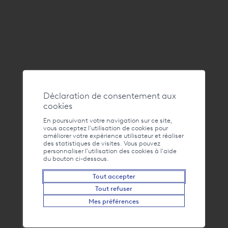
Déclaration de consentement aux
cookies
En poursuivant votre navigation sur ce site,
vous acceptez l'utilisation de cookies pour
améliorer votre expérience utilisateur et réaliser
Adresse
des statistiques de visites. Vous pouvez
Culture Port-Valais, Espace Quai n°1, 1897 Le Bouveret
personnaliser l'utilisation des cookies à l'aide
du bouton ci-dessous.
+41 24 481 51 21
Tout accepter
Tout refuser
info@bouveret.ch
Mes préférences
Contact
FAQ
Liens
La webcam du Bouveret