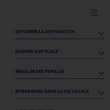
EXPLORER LA DESTINATION
DORMIR SUR PLACE
Agenda
Activités
RÉGALER SES PAPILLES
Chambres d’hôtes
1
2
3
4
5
5
Parcours didactiques
Appartements de vacances
EXPOSITION CORINNE
EMBARQUER DANS LA VIE LOCALE
Restaurants
L'histoire de Port-Valais
CUTULLIC
Campings
Bars