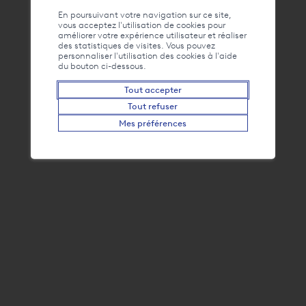
Liens
La webcam du Bouveret
En poursuivant votre navigation sur ce site,
vous acceptez l'utilisation de cookies pour
améliorer votre expérience utilisateur et réaliser
des statistiques de visites. Vous pouvez
personnaliser l'utilisation des cookies à l'aide
du bouton ci-dessous.
Tout accepter
Tout refuser
Mes préférences