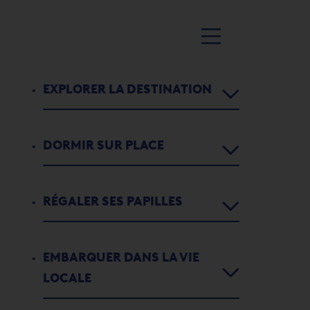
EXPLORER LA DESTINATION
DORMIR SUR PLACE
Agenda
Activités
RÉGALER SES PAPILLES
Chambres d’hôtes
1
2
3
4
5
5
Parcours didactiques
Appartements de
COOK P9/3 PAR
EMBARQUER DANS LA VIE
Restaurants
vacances
L'histoire de Port-Valais
INTERHOME
LOCALE
Bars
Campings