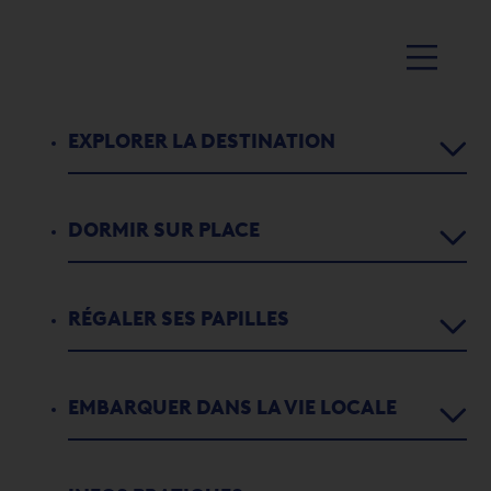
EXPLORER LA DESTINATION
DORMIR SUR PLACE
Agenda
Activités
RÉGALER SES PAPILLES
Chambres d’hôtes
1
2
3
4
5
5
Parcours didactiques
Appartements de vacances
NUIT DES CONTES
EMBARQUER DANS LA VIE LOCALE
Restaurants
L'histoire de Port-Valais
Campings
Culture Port-Valais
Bars