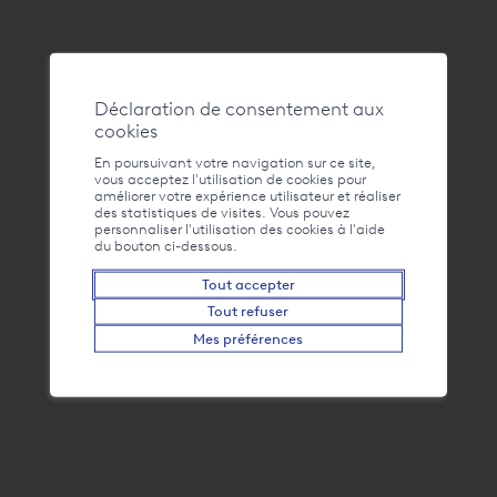
Adresse
Déclaration de consentement aux
cookies
Salle Chaumény, Rte du Tonkin 7, 1897 Le Bouveret
En poursuivant votre navigation sur ce site,
+41 24 481 51 21
vous acceptez l'utilisation de cookies pour
améliorer votre expérience utilisateur et réaliser
des statistiques de visites. Vous pouvez
info@bouveret.ch
personnaliser l'utilisation des cookies à l'aide
du bouton ci-dessous.
Contact
FAQ
Tout accepter
Liens
La webcam du Bouveret
Tout refuser
Mes préférences