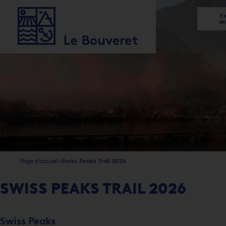
Ex
de
1
2
3
4
5
5
Page d'accueil
Swiss Peaks Trail 2026
SWISS PEAKS TRAIL 2026
Swiss Peaks