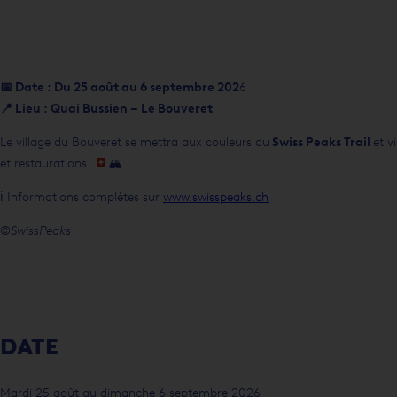
📅 Date : Du 25 août au 6 septembre 202
6
📍 Lieu : Quai Bussien – Le Bouveret
Le village du Bouveret se mettra aux couleurs du
Swiss Peaks Trail
et v
et restaurations.
🏔️
ℹ️ Informations complètes sur
www.swisspeaks.ch
©️
SwissPeaks
DATE
Mardi 25 août au dimanche 6 septembre 2026