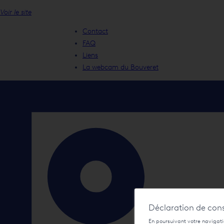
Voir le site
Contact
FAQ
Liens
La webcam du Bouveret
Déclaration de con
En poursuivant votre navigatio