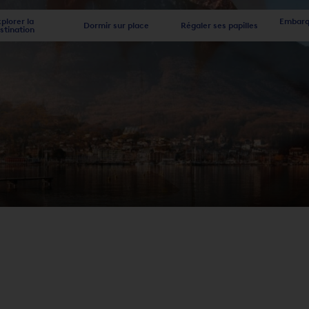
plorer la
Embarqu
Dormir sur place
Régaler ses papilles
stination