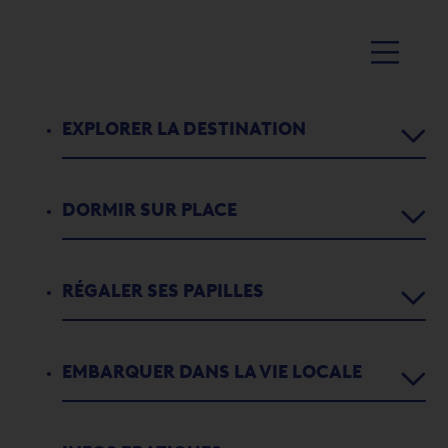
EXPLORER LA DESTINATION
DORMIR SUR PLACE
Agenda
Activités
RÉGALER SES PAPILLES
Chambres d’hôtes
1
2
3
4
5
5
Parcours didactiques
Appartements de vacances
SWISS PEAKS TRAIL 2026
EMBARQUER DANS LA VIE LOCALE
Restaurants
L'histoire de Port-Valais
Campings
Swiss Peaks
Bars