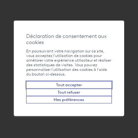
Déclaration de consentement aux
cookies
Adresse
En poursuivant votre navigation sur ce site,
Swiss Peaks, Quai Bussien, 1897 Le Bouveret
vous acceptez l'utilisation de cookies pour
améliorer votre expérience utilisateur et réaliser
fabrice@swisspeaks.ch
des statistiques de visites. Vous pouvez
personnaliser l'utilisation des cookies à l'aide
du bouton ci-dessous.
Voir le site
Tout accepter
Contact
FAQ
Tout refuser
Liens
La webcam du Bouveret
Mes préférences